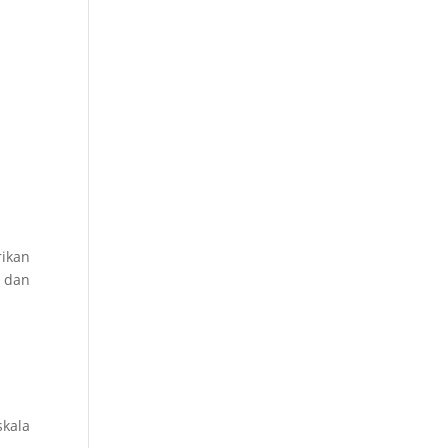
rikan
n dan
skala