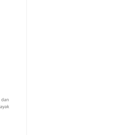
, dan
layak