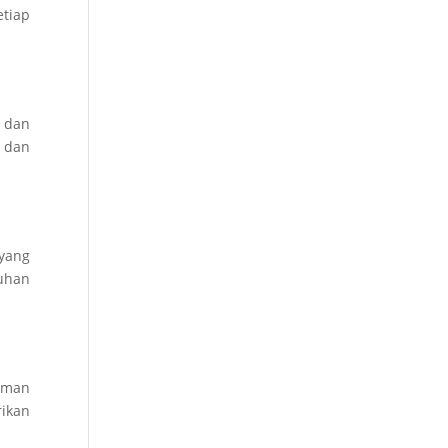
etiap
, dan
s dan
yang
tuhan
kaman
ikan