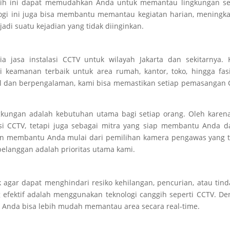
anggih ini dapat memudahkan Anda untuk memantau lingkungan s
logi ini juga bisa membantu memantau kegiatan harian, meningk
rjadi suatu kejadian yang tidak diinginkan.
ia jasa instalasi CCTV untuk wilayah Jakarta dan sekitarnya.
keamanan terbaik untuk area rumah, kantor, toko, hingga fasi
al dan berpengalaman, kami bisa memastikan setiap pemasangan
ungan adalah kebutuhan utama bagi setiap orang. Oleh karena 
si CCTV, tetapi juga sebagai mitra yang siap membantu Anda d
n membantu Anda mulai dari pemilihan kamera pengawas yang t
elanggan adalah prioritas utama kami.
agar dapat menghindari resiko kehilangan, pencurian, atau tin
ng efektif adalah menggunakan teknologi canggih seperti CCTV. D
Anda bisa lebih mudah memantau area secara real-time.