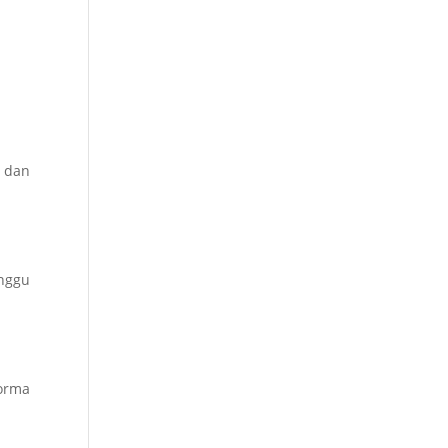
 dan
nggu
orma