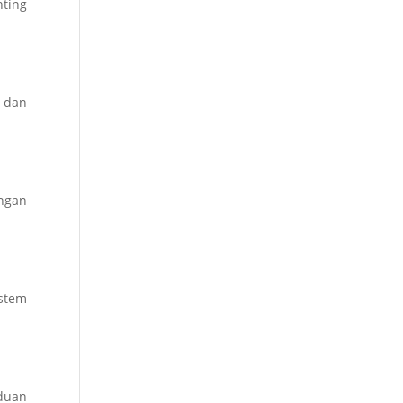
nting
 dan
angan
istem
duan