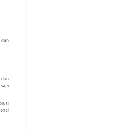
 dan
 dan
saja
olusi
ional