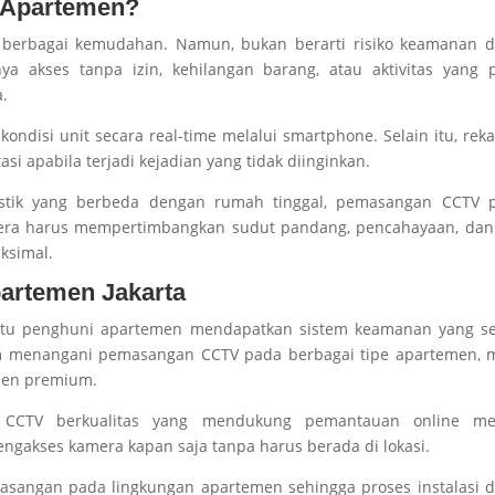
 Apartemen?
erbagai kemudahan. Namun, bukan berarti risiko keamanan d
ya akses tanpa izin, kehilangan barang, atau aktivitas yang 
a.
disi unit secara real-time melalui smartphone. Selain itu, re
i apabila terjadi kejadian yang tidak diinginkan.
istik yang berbeda dengan rumah tinggal, pemasangan CCTV p
era harus mempertimbangkan sudut pandang, pencahayaan, dan 
ksimal.
partemen Jakarta
bantu penghuni apartemen mendapatkan sistem keamanan yang se
m menangani pemasangan CCTV pada berbagai tipe apartemen, m
emen premium.
 CCTV berkualitas yang mendukung pemantauan online mel
gakses kamera kapan saja tanpa harus berada di lokasi.
asangan pada lingkungan apartemen sehingga proses instalasi 