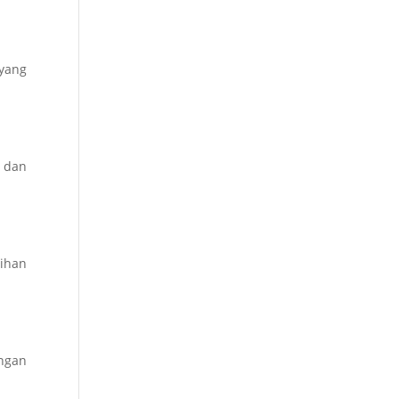
 yang
, dan
ihan
engan