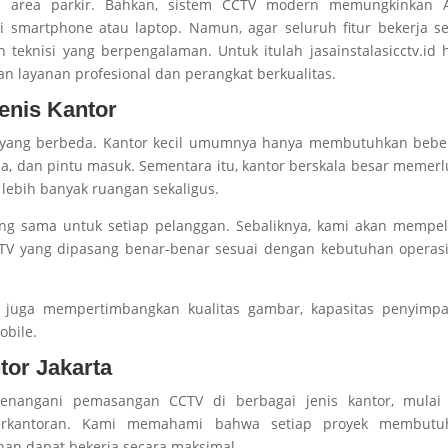
an area parkir. Bahkan, sistem CCTV modern memungkinkan 
i smartphone atau laptop. Namun, agar seluruh fitur bekerja s
h teknisi yang berpengalaman. Untuk itulah jasainstalasicctv.id 
an layanan profesional dan perangkat berkualitas.
enis Kantor
n yang berbeda. Kantor kecil umumnya hanya membutuhkan bebe
rja, dan pintu masuk. Sementara itu, kantor berskala besar memer
ebih banyak ruangan sekaligus.
ang sama untuk setiap pelanggan. Sebaliknya, kami akan mempel
CCTV yang dipasang benar-benar sesuai dengan kebutuhan operas
 juga mempertimbangkan kualitas gambar, kapasitas penyimpa
obile.
tor Jakarta
 menangani pemasangan CCTV di berbagai jenis kantor, mulai 
perkantoran. Kami memahami bahwa setiap proyek membutu
an dapat bekerja secara maksimal.