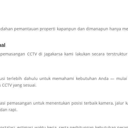
mudahan pemantauan properti kapanpun dan dimanapun hanya mel
al
s pemasangan CCTV di Jagakarsa kami lakukan secara terstruktu
kusi terlebih dahulu untuk memahami kebutuhan Anda — mulai 
s CCTV yang sesuai.
kasi pemasangan untuk menentukan posisi terbaik kamera, jalur k
dan rapi.
nstalasi, estimasi waktu kerja, serta perhitungan kebutuhan pera