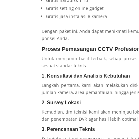
Gratis harddisk 1 TB
Gratis setting online gadget
Gratis jasa instalasi 8 kamera
Dengan paket ini, Anda dapat menikmati ke
ponsel Anda.
Proses Pemasangan CCTV Profesion
Untuk menjamin hasil terbaik, setiap prose
sesuai standar teknis.
1. Konsultasi dan Analisis Kebutuhan
Langkah pertama, kami akan melakukan dis
jumlah kamera, area pemantauan, hingga jeni
2. Survey Lokasi
Kemudian, tim teknisi kami akan meninjau lo
dan penempatan DVR agar hasil lebih optimal 
3. Perencanaan Teknis
Selanjutnya, kami menyusun rancangan jalur i