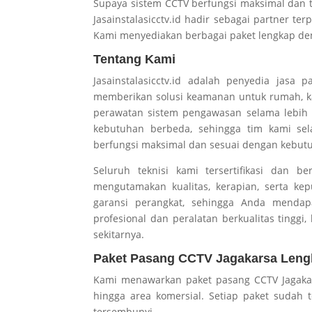
Supaya sistem CCTV berfungsi maksimal dan 
Jasainstalasicctv.id hadir sebagai partner t
Kami menyediakan berbagai paket lengkap deng
Tentang Kami
Jasainstalasicctv.id adalah penyedia jas
memberikan solusi keamanan untuk rumah, ka
perawatan sistem pengawasan selama lebih da
kebutuhan berbeda, sehingga tim kami sel
berfungsi maksimal dan sesuai dengan kebu
Seluruh teknisi kami tersertifikasi dan b
mengutamakan kualitas, kerapian, serta ke
garansi perangkat, sehingga Anda mend
profesional dan peralatan berkualitas tinggi
sekitarnya.
Paket Pasang CCTV Jagakarsa Leng
Kami menawarkan paket pasang CCTV Jagakars
hingga area komersial. Setiap paket sudah t
tersembunyi.