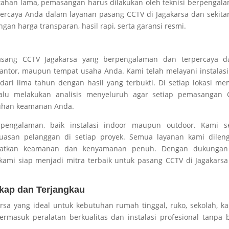
tahan lama, pemasangan harus dilakukan oleh teknisi berpengal
erpercaya Anda dalam layanan pasang CCTV di Jagakarsa dan sekita
an harga transparan, hasil rapi, serta garansi resmi.
a pasang CCTV Jagakarsa yang berpengalaman dan terpercaya d
ntor, maupun tempat usaha Anda. Kami telah melayani instalas
ri lima tahun dengan hasil yang terbukti. Di setiap lokasi mem
alu melakukan analisis menyeluruh agar setiap pemasangan 
tuhan keamanan Anda.
erpengalaman, baik instalasi indoor maupun outdoor. Kami se
puasan pelanggan di setiap proyek. Semua layanan kami dileng
apatkan keamanan dan kenyamanan penuh. Dengan dukungan
, kami siap menjadi mitra terbaik untuk pasang CCTV di Jagakars
kap dan Terjangkau
a yang ideal untuk kebutuhan rumah tinggal, ruko, sekolah, ka
ermasuk peralatan berkualitas dan instalasi profesional tanpa 