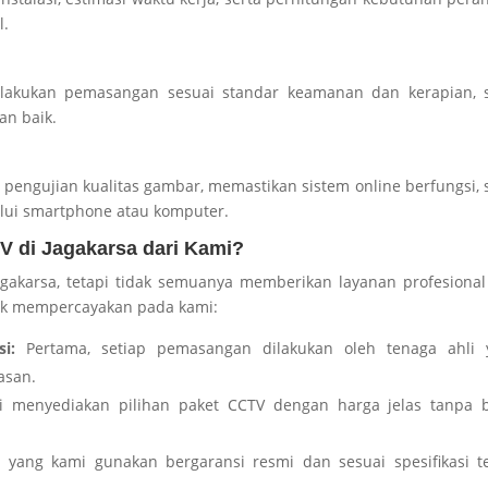
l.
elakukan pemasangan sesuai standar keamanan dan kerapian, s
n baik.
n pengujian kualitas gambar, memastikan sistem online berfungsi, 
ui smartphone atau komputer.
V di Jagakarsa dari Kami?
gakarsa, tetapi tidak semuanya memberikan layanan profesiona
yak mempercayakan pada kami:
asi:
Pertama, s
etiap pemasangan dilakukan oleh tenaga ahli 
asan.
 menyediakan pilihan paket CCTV dengan harga jelas tanpa b
yang kami gunakan bergaransi resmi dan sesuai spesifikasi te