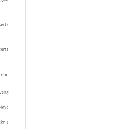
erta
serta
l dan
yang
iaya
knis