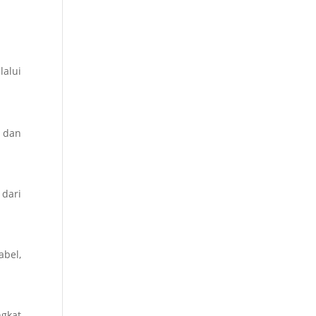
alui
r dan
dari
abel,
ngkat