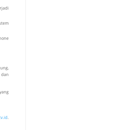
rjadi
stem
hone
gung,
, dan
yang
tv.id
.