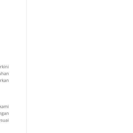
rkini
uhan
arkan
 kami
engan
suai