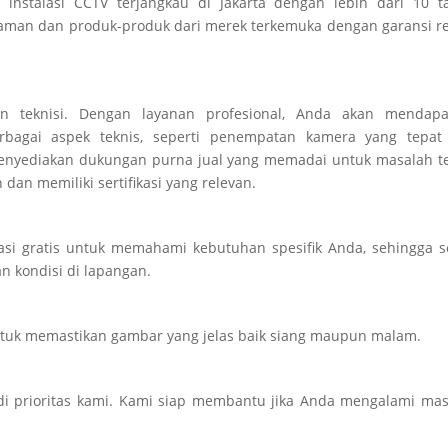
an instalasi CCTV terjangkau di Jakarta dengan lebih dari 10 
laman dan produk-produk dari merek terkemuka dengan garansi r
lian teknisi. Dengan layanan profesional, Anda akan mendapa
gai aspek teknis, seperti penempatan kamera yang tepat
 menyediakan dukungan purna jual yang memadai untuk masalah t
 dan memiliki sertifikasi yang relevan.
asi gratis untuk memahami kebutuhan spesifik Anda, sehingga s
n kondisi di lapangan.
tuk memastikan gambar yang jelas baik siang maupun malam.
i prioritas kami. Kami siap membantu jika Anda mengalami mas