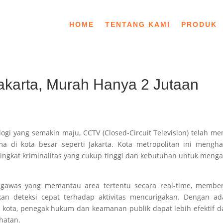
HOME
TENTANG KAMI
PRODUK
karta, Murah Hanya 2 Jutaan
ogi yang semakin maju, CCTV (Closed-Circuit Television) telah me
a di kota besar seperti Jakarta. Kota metropolitan ini mengh
ngkat kriminalitas yang cukup tinggi dan kebutuhan untuk meng
ngawas yang memantau area tertentu secara real-time, member
 deteksi cepat terhadap aktivitas mencurigakan. Dengan ad
 kota, penegak hukum dan keamanan publik dapat lebih efektif 
hatan.