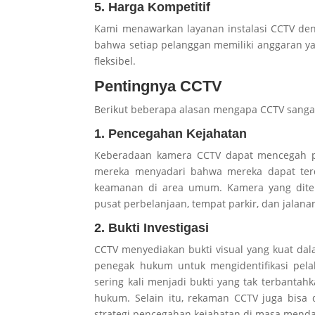
5. Harga Kompetitif
Kami menawarkan layanan instalasi CCTV de
bahwa setiap pelanggan memiliki anggaran y
fleksibel.
Pentingnya CCTV
Berikut beberapa alasan mengapa CCTV sangat 
1. Pencegahan Kejahatan
Keberadaan kamera CCTV dapat mencegah pot
mereka menyadari bahwa mereka dapat terde
keamanan di area umum. Kamera yang ditemp
pusat perbelanjaan, tempat parkir, dan jalana
2. Bukti Investigasi
CCTV menyediakan bukti visual yang kuat dal
penegak hukum untuk mengidentifikasi pelaku
sering kali menjadi bukti yang tak terbant
hukum. Selain itu, rekaman CCTV juga bisa
strategi pencegahan kejahatan di masa menda