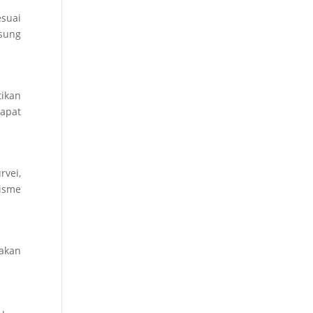
esuai
gsung
ikan
apat
rvei,
lisme
akan