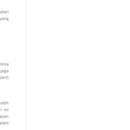
adari
 yang
rena
jaga
erti
 oleh
n ini
dapan
alam