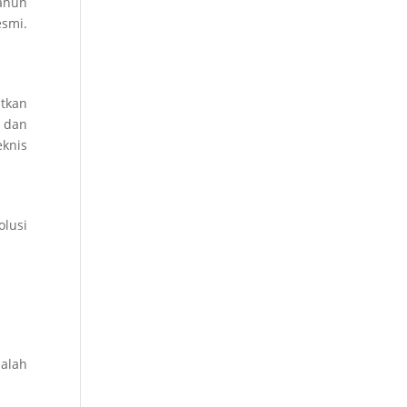
tahun
esmi.
tkan
 dan
eknis
olusi
alah