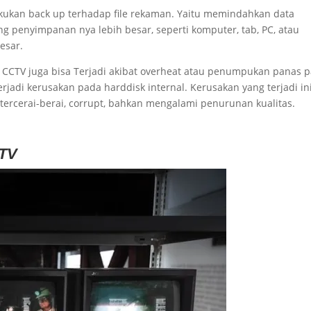
kukan back up terhadap file rekaman. Yaitu memindahkan data
g penyimpanan nya lebih besar, seperti komputer, tab, PC, atau
esar.
 CCTV juga bisa Terjadi akibat overheat atau penumpukan panas 
jadi kerusakan pada harddisk internal. Kerusakan yang terjadi in
ercerai-berai, corrupt, bahkan mengalami penurunan kualitas.
CTV