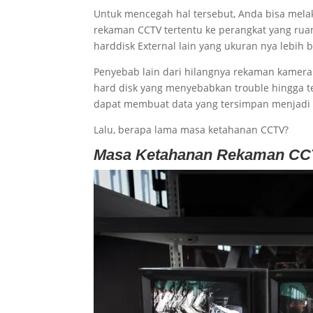
Untuk mencegah hal tersebut, Anda bisa mela
rekaman CCTV tertentu ke perangkat yang ruan
harddisk External lain yang ukuran nya lebih b
Penyebab lain dari hilangnya rekaman kamera
hard disk yang menyebabkan trouble hingga ter
dapat membuat data yang tersimpan menjadi t
Lalu, berapa lama masa ketahanan CCTV?
Masa Ketahanan Rekaman C