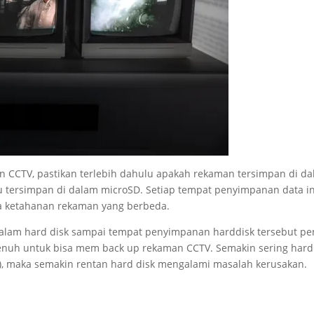
CCTV, pastikan terlebih dahulu apakah rekaman tersimpan di d
u tersimpan di dalam microSD. Setiap tempat penyimpanan data in
a ketahanan rekaman yang berbeda.
dalam hard disk sampai tempat penyimpanan harddisk tersebut pe
penuh untuk bisa mem back up rekaman CCTV. Semakin sering hard
d ), maka semakin rentan hard disk mengalami masalah kerusakan.