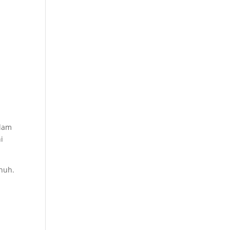
alam
i
nuh.