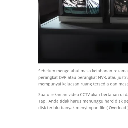
Sebelum mengetahui masa ketahanan rekaman 
perangkat DVR atau perangkat NVR, atau justr
mempunyai keluasan ruang tersedia dan mas
Suatu rekaman video CCTV akan bertahan di 
Tapi, Anda tidak harus menunggu hard disk 
disk terlalu banyak menyimpan file ( Overloa