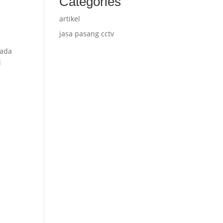
Categories
artikel
jasa pasang cctv
pada
i