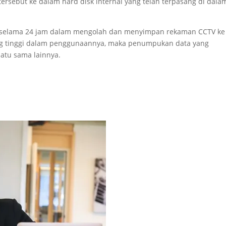
rsebut ke dalam hard disk internal yang telah terpasang di dala
ri selama 24 jam dalam mengolah dan menyimpan rekaman CCTV ke
ang tinggi dalam penggunaannya, maka penumpukan data yang
satu sama lainnya.